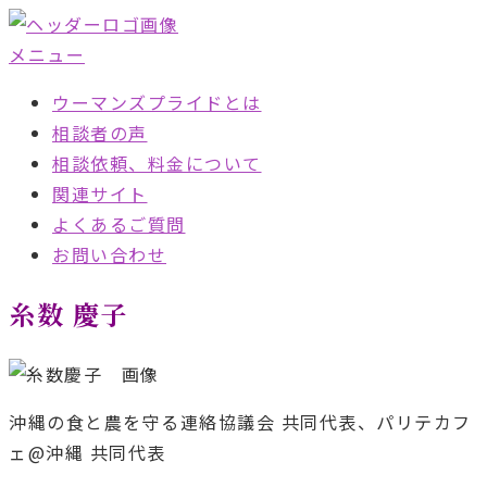
コ
ン
メニュー
テ
ウーマンズプライドとは
ン
相談者の声
ツ
相談依頼、料金について
へ
関連サイト
ス
よくあるご質問
キ
お問い合わせ
ッ
プ
糸数 慶子
沖縄の食と農を守る連絡協議会 共同代表、パリテカフ
ェ@沖縄 共同代表