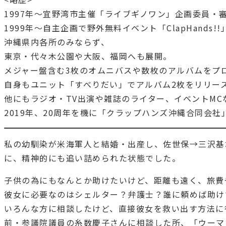
1997年〜宜野湾市主催「ライブギノワン」企画委員・審
1999年〜自主企画で野外無料イベント「ClapHands!
沖縄県内各所のみならず、
東京・代々木公園や大阪、福岡へも展開。
メジャー盤含む3枚のオムニバスや数枚のアルバムをプ
自身もユニット「すべりだい」でアルバム2枚をリリー
他にもラジオ・TV出演や雑誌のライター、イベントMC
2019年、20周年を機に「クラップハンズ沖縄合同会社
私の幼馴染が米海軍人と結婚・出産し、佐世保→三沢基
に、精神的にも追い詰められた状態でした。
子供の為にもなんとか助けたいけど、距離も遠く、旅費
彼女に必要なのはシェルター？弁護士？誰に頼めば助け
いろんな方に相談したけど、直接彼女を救い出す方法に
前・参議院議員の糸数慶子さんに相談した所、「ウーマ