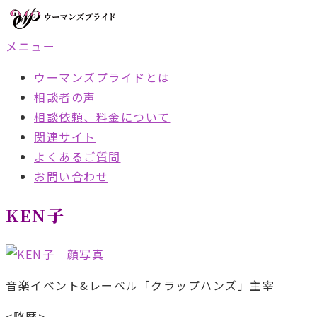
コ
ン
メニュー
テ
ン
ウーマンズプライドとは
ツ
相談者の声
へ
相談依頼、料金について
ス
関連サイト
キ
よくあるご質問
ッ
お問い合わせ
プ
KEN子
音楽イベント&レーベル「クラップハンズ」主宰
<略歴>