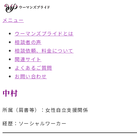
コ
ン
メニュー
テ
ン
ウーマンズプライドとは
ツ
相談者の声
へ
相談依頼、料金について
ス
関連サイト
キ
よくあるご質問
ッ
お問い合わせ
プ
中村
所属（肩書等）：女性自立支援関係
経歴：ソーシャルワーカー