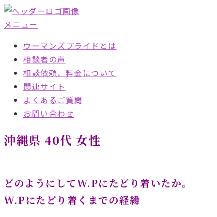
コ
ン
メニュー
テ
ウーマンズプライドとは
ン
相談者の声
ツ
相談依頼、料金について
へ
関連サイト
ス
よくあるご質問
キ
お問い合わせ
ッ
プ
沖縄県 40代 女性
どのようにしてW.Pにたどり着いたか。
W.Pにたどり着くまでの経緯